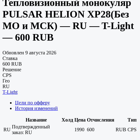
Тепловизионный монокуляр
PULSAR HELION XP28(Без
МО и МСК) — RU — T-Light
— 600 RUB
Обновлен 9 августа 2026
Ставка
600 RUB
Решение
CPS
Гео
RU
T-Light
Цели по офферу
История изменений
Название
Холд
Цена
Отчисления
Тип
Подтвержденный
RU
1990
600
RUB
CPS
заказ: RU