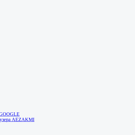
и GOOGLE
раузера AEZAKMI