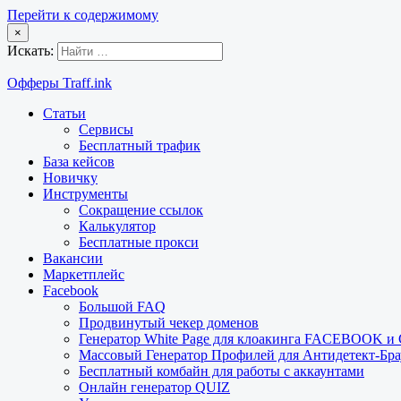
Перейти к содержимому
×
Искать:
Офферы Traff.ink
Статьи
Сервисы
Бесплатный трафик
База кейсов
Новичку
Инструменты
Сокращение ссылок
Калькулятор
Бесплатные прокси
Вакансии
Маркетплейс
Facebook
Большой FAQ
Продвинутый чекер доменов
Генератор White Page для клоакинга FACEBOOK 
Массовый Генератор Профилей для Антидетект-Б
Бесплатный комбайн для работы с аккаунтами
Онлайн генератор QUIZ