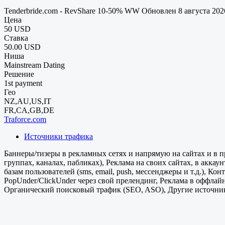
Tenderbride.com - RevShare 10-50% WW
Обновлен 8 августа 20
Цена
50 USD
Ставка
50.00 USD
Ниша
Mainstream Dating
Решение
1st payment
Гео
NZ,AU,US,IT
FR,CA,GB,DE
Traforce.com
Источники трафика
Баннеры/тизеры в рекламных сетях и напрямую на сайтах и в пр
группах, каналах, пабликах), Реклама на своих сайтах, в акка
базам пользователей (sms, email, push, мессенджеры и т.д.), 
PopUnder/ClickUnder через свой прелендинг, Реклама в оффлай
Органический поисковый трафик (SEO, ASO), Другие источник