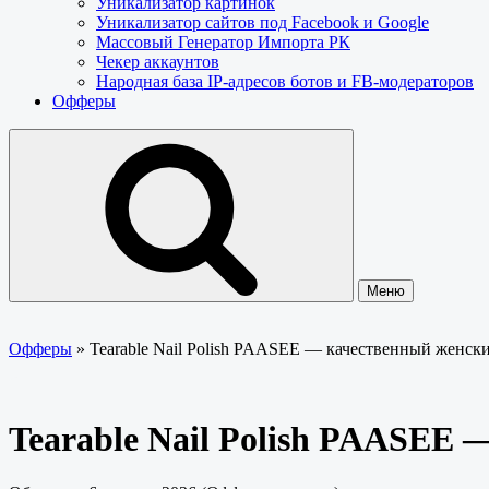
Уникализатор картинок
Уникализатор сайтов под Facebook и Google
Массовый Генератор Импорта РК
Чекер аккаунтов
Народная база IP-адресов ботов и FB-модераторов
Офферы
Меню
Офферы
»
Tearable Nail Polish PAASEE — качественный женск
Tearable Nail Polish PAASEE 