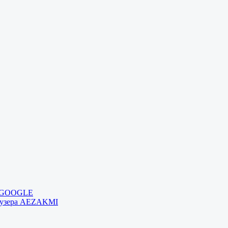
и GOOGLE
раузера AEZAKMI