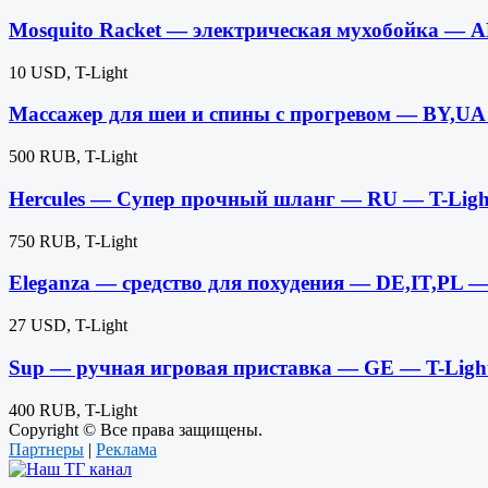
Mosquito Racket — электрическая мухобойка — A
10 USD, T-Light
Массажер для шеи и спины с прогревом — BY,UA
500 RUB, T-Light
Hercules — Супер прочный шланг — RU — T-Lig
750 RUB, T-Light
Eleganza — средство для похудения — DE,IT,PL —
27 USD, T-Light
Sup — ручная игровая приставка — GE — T-Ligh
400 RUB, T-Light
Copyright © Все права защищены.
Партнеры
|
Реклама