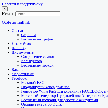
Перейти к содержимому
×
Искать:
Офферы Traff.ink
Статьи
Сервисы
Бесплатный трафик
База кейсов
Новичку
Инструменты
Сокращение ссылок
Калькулятор
Бесплатные прокси
Вакансии
Маркетплейс
Facebook
Большой FAQ
Продвинутый чекер доменов
Генератор White Page для клоакинга FACEBOOK 
Массовый Генератор Профилей для Антидетект-Б
Бесплатный комбайн для работы с аккаунтами
Онлайн генератор QUIZ