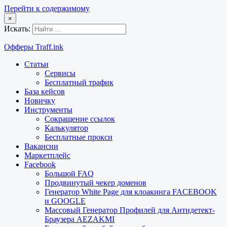
Перейти к содержимому
×
Искать:
Офферы Traff.ink
Статьи
Сервисы
Бесплатный трафик
База кейсов
Новичку
Инструменты
Сокращение ссылок
Калькулятор
Бесплатные прокси
Вакансии
Маркетплейс
Facebook
Большой FAQ
Продвинутый чекер доменов
Генератор White Page для клоакинга FACEBOOK
и GOOGLE
Массовый Генератор Профилей для Антидетект-
Браузера AEZAKMI