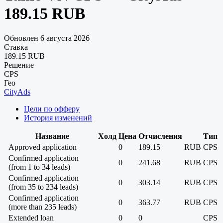
189.15 RUB
Обновлен 6 августа 2026
Ставка
189.15 RUB
Решение
CPS
Гео
CityAds
Цели по офферу
История изменений
Название
Холд
Цена
Отчисления
Тип
Approved application
0
189.15
RUB
CPS
Confirmed application
0
241.68
RUB
CPS
(from 1 to 34 leads)
Confirmed application
0
303.14
RUB
CPS
(from 35 to 234 leads)
Confirmed application
0
363.77
RUB
CPS
(more than 235 leads)
Extended loan
0
0
CPS