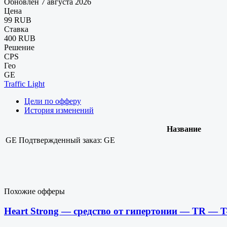
Обновлен 7 августа 2026
Цена
99 RUB
Ставка
400 RUB
Решение
CPS
Гео
GE
Traffic Light
Цели по офферу
История изменений
Название
GE
Подтвержденный заказ: GE
Похожие офферы
Heart Strong — средство от гипертонии — TR — T