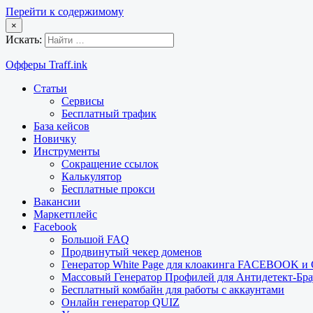
Перейти к содержимому
×
Искать:
Офферы Traff.ink
Статьи
Сервисы
Бесплатный трафик
База кейсов
Новичку
Инструменты
Сокращение ссылок
Калькулятор
Бесплатные прокси
Вакансии
Маркетплейс
Facebook
Большой FAQ
Продвинутый чекер доменов
Генератор White Page для клоакинга FACEBOOK 
Массовый Генератор Профилей для Антидетект-Б
Бесплатный комбайн для работы с аккаунтами
Онлайн генератор QUIZ