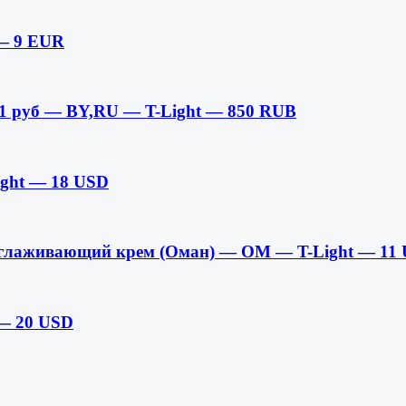
 — 9 EUR
1 руб — BY,RU — T-Light — 850 RUB
ight — 18 USD
зглаживающий крем (Оман) — OM — T-Light — 11
 — 20 USD