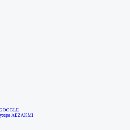
и GOOGLE
раузера AEZAKMI