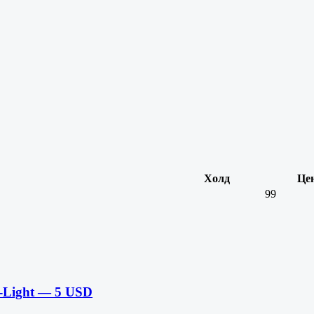
Холд
Це
99
-Light — 5 USD