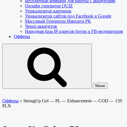
Бесплатный комбайн для работы с аккаунтами
Онлайн генератор QUIZ
Уникализатор картинок
Уникализатор сайтов под Facebook и Google
Массовый Генератор Импорта РК
Чекер аккаунтов
Народная база IP-адресов ботов и FB-модераторов
Офферы
Меню
Офферы
»
StrongUp Gel — PL — Enhancement — COD — 159
PLN