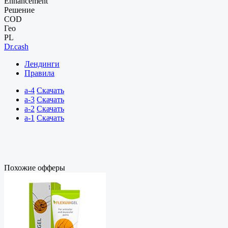
Enhancement
Решение
COD
Гео
PL
Dr.cash
Лендинги
Правила
a-4
Скачать
a-3
Скачать
a-2
Скачать
a-1
Скачать
Похожие офферы