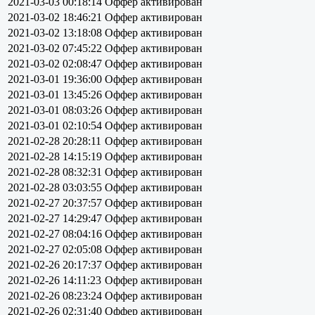
2021-03-03 00:18:14
Оффер активирован
2021-03-02 18:46:21
Оффер активирован
2021-03-02 13:18:08
Оффер активирован
2021-03-02 07:45:22
Оффер активирован
2021-03-02 02:08:47
Оффер активирован
2021-03-01 19:36:00
Оффер активирован
2021-03-01 13:45:26
Оффер активирован
2021-03-01 08:03:26
Оффер активирован
2021-03-01 02:10:54
Оффер активирован
2021-02-28 20:28:11
Оффер активирован
2021-02-28 14:15:19
Оффер активирован
2021-02-28 08:32:31
Оффер активирован
2021-02-28 03:03:55
Оффер активирован
2021-02-27 20:37:57
Оффер активирован
2021-02-27 14:29:47
Оффер активирован
2021-02-27 08:04:16
Оффер активирован
2021-02-27 02:05:08
Оффер активирован
2021-02-26 20:17:37
Оффер активирован
2021-02-26 14:11:23
Оффер активирован
2021-02-26 08:23:24
Оффер активирован
2021-02-26 02:31:40
Оффер активирован