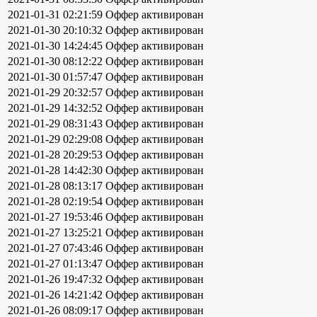
2021-01-31 02:21:59
Оффер активирован
2021-01-30 20:10:32
Оффер активирован
2021-01-30 14:24:45
Оффер активирован
2021-01-30 08:12:22
Оффер активирован
2021-01-30 01:57:47
Оффер активирован
2021-01-29 20:32:57
Оффер активирован
2021-01-29 14:32:52
Оффер активирован
2021-01-29 08:31:43
Оффер активирован
2021-01-29 02:29:08
Оффер активирован
2021-01-28 20:29:53
Оффер активирован
2021-01-28 14:42:30
Оффер активирован
2021-01-28 08:13:17
Оффер активирован
2021-01-28 02:19:54
Оффер активирован
2021-01-27 19:53:46
Оффер активирован
2021-01-27 13:25:21
Оффер активирован
2021-01-27 07:43:46
Оффер активирован
2021-01-27 01:13:47
Оффер активирован
2021-01-26 19:47:32
Оффер активирован
2021-01-26 14:21:42
Оффер активирован
2021-01-26 08:09:17
Оффер активирован