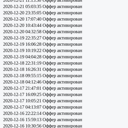
2020-12-21 11:15:30
Оффер активирован
2020-12-21 05:03:35
Оффер активирован
2020-12-20 23:35:05
Оффер активирован
2020-12-20 17:07:40
Оффер активирован
2020-12-20 10:43:44
Оффер активирован
2020-12-20 04:32:58
Оффер активирован
2020-12-19 22:35:27
Оффер активирован
2020-12-19 16:06:28
Оффер активирован
2020-12-19 10:19:22
Оффер активирован
2020-12-19 04:04:28
Оффер активирован
2020-12-18 22:31:19
Оффер активирован
2020-12-18 16:26:31
Оффер активирован
2020-12-18 09:55:15
Оффер активирован
2020-12-18 04:12:46
Оффер активирован
2020-12-17 21:47:01
Оффер активирован
2020-12-17 16:09:25
Оффер активирован
2020-12-17 10:05:21
Оффер активирован
2020-12-17 04:13:07
Оффер активирован
2020-12-16 22:22:14
Оффер активирован
2020-12-16 15:59:13
Оффер активирован
2020-12-16 10:30:56
Оффер активирован