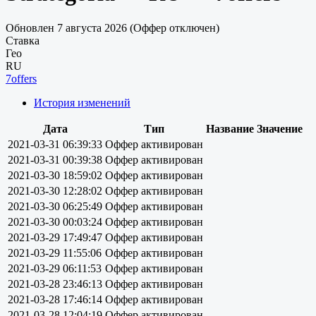
Обновлен 7 августа 2026 (Оффер отключен)
Ставка
Гео
RU
7offers
История изменений
Дата
Тип
Название
Значение
2021-03-31 06:39:33
Оффер активирован
2021-03-31 00:39:38
Оффер активирован
2021-03-30 18:59:02
Оффер активирован
2021-03-30 12:28:02
Оффер активирован
2021-03-30 06:25:49
Оффер активирован
2021-03-30 00:03:24
Оффер активирован
2021-03-29 17:49:47
Оффер активирован
2021-03-29 11:55:06
Оффер активирован
2021-03-29 06:11:53
Оффер активирован
2021-03-28 23:46:13
Оффер активирован
2021-03-28 17:46:14
Оффер активирован
2021-03-28 12:04:19
Оффер активирован