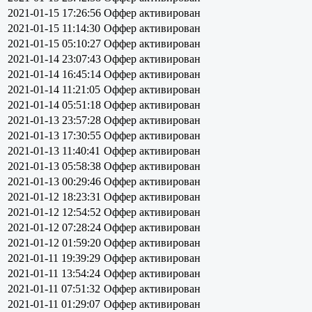
2021-01-15 17:26:56
Оффер активирован
2021-01-15 11:14:30
Оффер активирован
2021-01-15 05:10:27
Оффер активирован
2021-01-14 23:07:43
Оффер активирован
2021-01-14 16:45:14
Оффер активирован
2021-01-14 11:21:05
Оффер активирован
2021-01-14 05:51:18
Оффер активирован
2021-01-13 23:57:28
Оффер активирован
2021-01-13 17:30:55
Оффер активирован
2021-01-13 11:40:41
Оффер активирован
2021-01-13 05:58:38
Оффер активирован
2021-01-13 00:29:46
Оффер активирован
2021-01-12 18:23:31
Оффер активирован
2021-01-12 12:54:52
Оффер активирован
2021-01-12 07:28:24
Оффер активирован
2021-01-12 01:59:20
Оффер активирован
2021-01-11 19:39:29
Оффер активирован
2021-01-11 13:54:24
Оффер активирован
2021-01-11 07:51:32
Оффер активирован
2021-01-11 01:29:07
Оффер активирован