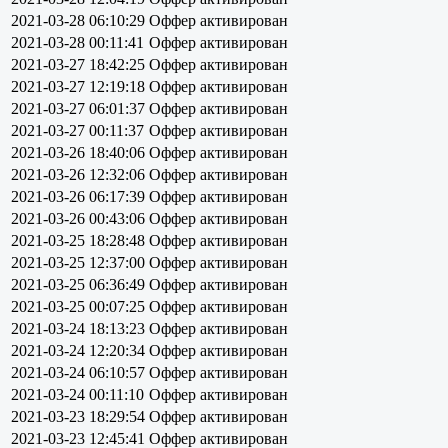
2021-03-28 06:10:29
Оффер активирован
2021-03-28 00:11:41
Оффер активирован
2021-03-27 18:42:25
Оффер активирован
2021-03-27 12:19:18
Оффер активирован
2021-03-27 06:01:37
Оффер активирован
2021-03-27 00:11:37
Оффер активирован
2021-03-26 18:40:06
Оффер активирован
2021-03-26 12:32:06
Оффер активирован
2021-03-26 06:17:39
Оффер активирован
2021-03-26 00:43:06
Оффер активирован
2021-03-25 18:28:48
Оффер активирован
2021-03-25 12:37:00
Оффер активирован
2021-03-25 06:36:49
Оффер активирован
2021-03-25 00:07:25
Оффер активирован
2021-03-24 18:13:23
Оффер активирован
2021-03-24 12:20:34
Оффер активирован
2021-03-24 06:10:57
Оффер активирован
2021-03-24 00:11:10
Оффер активирован
2021-03-23 18:29:54
Оффер активирован
2021-03-23 12:45:41
Оффер активирован