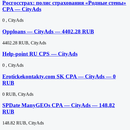
Росгосстрах: полис страхования «Родные стены»
CPA — CityAds
0 , CityAds
Opploans — CityAds — 4402.28 RUB
4402.28 RUB, CityAds
Help-point RU CPS — CityAds
0 , CityAds
Erotickekontakty.com SK CPA — CityAds — 0
RUB
0 RUB, CityAds
SPDate ManyGEOs CPA — CityAds — 148.82
RUB
148.82 RUB, CityAds