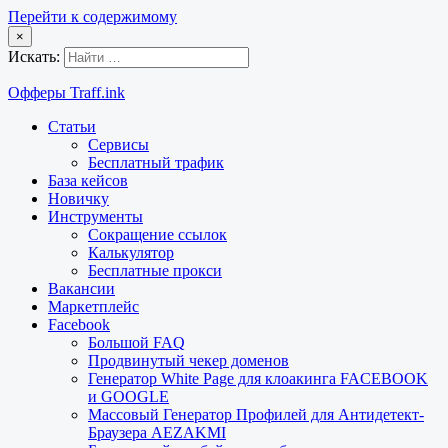
Перейти к содержимому
×
Искать:
Офферы Traff.ink
Статьи
Сервисы
Бесплатный трафик
База кейсов
Новичку
Инструменты
Сокращение ссылок
Калькулятор
Бесплатные прокси
Вакансии
Маркетплейс
Facebook
Большой FAQ
Продвинутый чекер доменов
Генератор White Page для клоакинга FACEBOOK
и GOOGLE
Массовый Генератор Профилей для Антидетект-
Браузера AEZAKMI