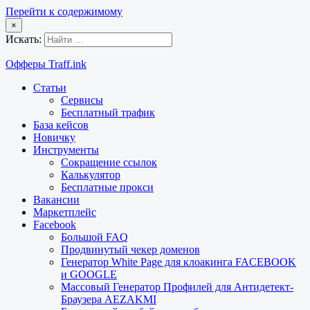
Перейти к содержимому
×
Искать:
Офферы Traff.ink
Статьи
Сервисы
Бесплатный трафик
База кейсов
Новичку
Инструменты
Сокращение ссылок
Калькулятор
Бесплатные прокси
Вакансии
Маркетплейс
Facebook
Большой FAQ
Продвинутый чекер доменов
Генератор White Page для клоакинга FACEBOOK
и GOOGLE
Массовый Генератор Профилей для Антидетект-
Браузера AEZAKMI