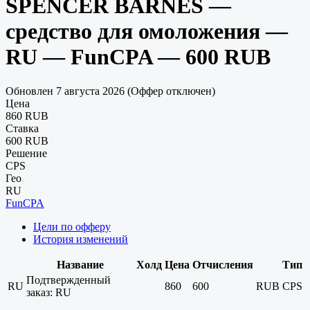
SPENCER BARNES —
средство для омоложения —
RU — FunCPA — 600 RUB
Обновлен 7 августа 2026 (Оффер отключен)
Цена
860 RUB
Ставка
600 RUB
Решение
CPS
Гео
RU
FunCPA
Цели по офферу
История изменений
Название
Холд
Цена
Отчисления
Тип
Подтвержденный
RU
860
600
RUB
CPS
заказ: RU