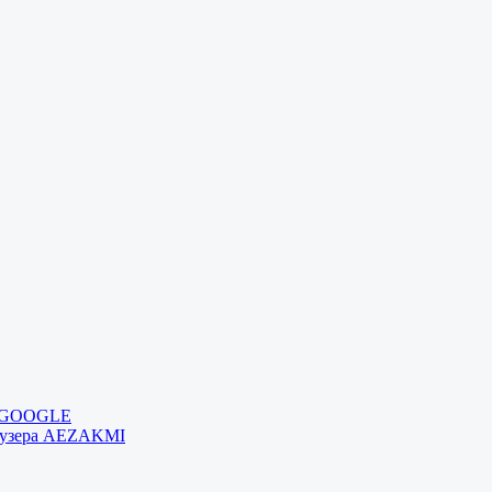
и GOOGLE
раузера AEZAKMI