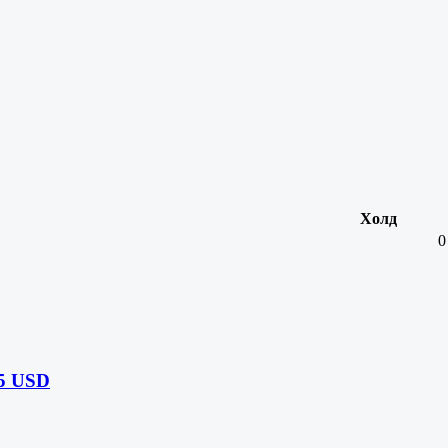
Холд
0
5 USD