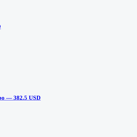
D
bo — 382.5 USD