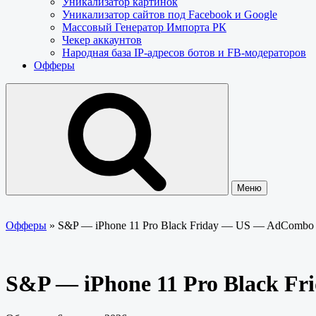
Уникализатор картинок
Уникализатор сайтов под Facebook и Google
Массовый Генератор Импорта РК
Чекер аккаунтов
Народная база IP-адресов ботов и FB-модераторов
Офферы
Меню
Офферы
»
S&P — iPhone 11 Pro Black Friday — US — AdComb
S&P — iPhone 11 Pro Black F