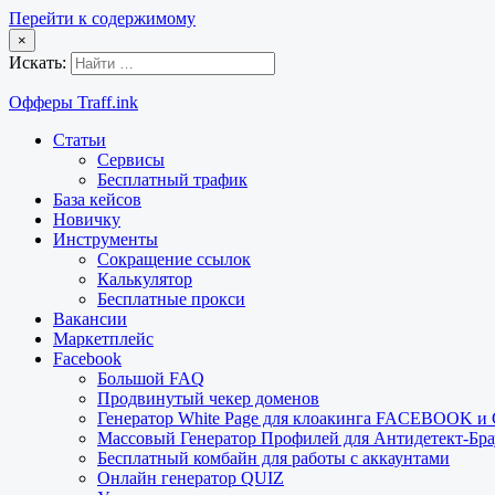
Перейти к содержимому
×
Искать:
Офферы Traff.ink
Статьи
Сервисы
Бесплатный трафик
База кейсов
Новичку
Инструменты
Сокращение ссылок
Калькулятор
Бесплатные прокси
Вакансии
Маркетплейс
Facebook
Большой FAQ
Продвинутый чекер доменов
Генератор White Page для клоакинга FACEBOOK 
Массовый Генератор Профилей для Антидетект-Б
Бесплатный комбайн для работы с аккаунтами
Онлайн генератор QUIZ