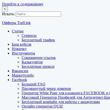
Перейти к содержимому
×
Искать:
Офферы Traff.ink
Статьи
Сервисы
Бесплатный трафик
База кейсов
Новичку
Инструменты
Сокращение ссылок
Калькулятор
Бесплатные прокси
Вакансии
Маркетплейс
Facebook
Большой FAQ
Продвинутый чекер доменов
Генератор White Page для клоакинга FACEBOOK 
Массовый Генератор Профилей для Антидетект-Б
Бесплатный комбайн для работы с аккаунтами
Онлайн генератор QUIZ