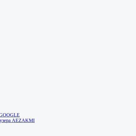
и GOOGLE
раузера AEZAKMI