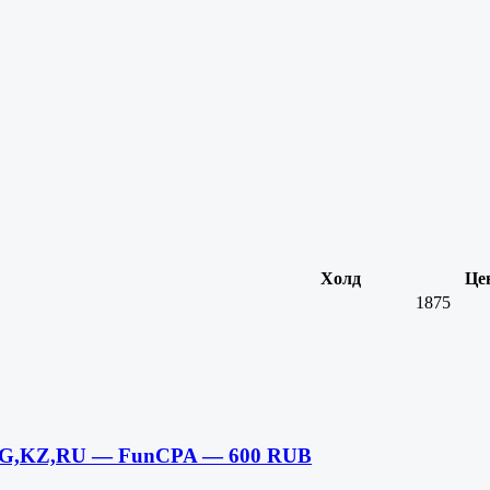
Холд
Це
1875
KG,KZ,RU — FunCPA — 600 RUB