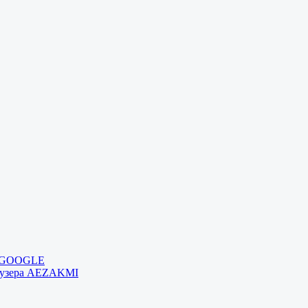
и GOOGLE
раузера AEZAKMI