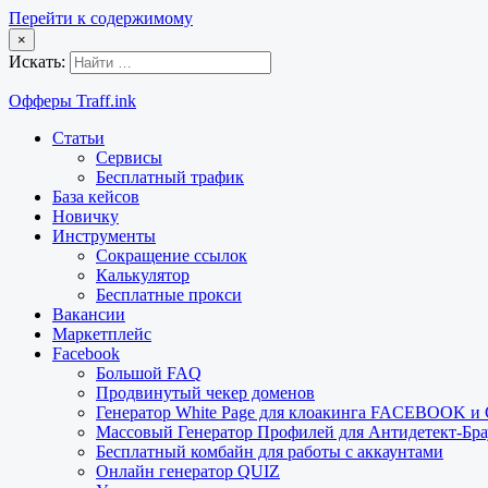
Перейти к содержимому
×
Искать:
Офферы Traff.ink
Статьи
Сервисы
Бесплатный трафик
База кейсов
Новичку
Инструменты
Сокращение ссылок
Калькулятор
Бесплатные прокси
Вакансии
Маркетплейс
Facebook
Большой FAQ
Продвинутый чекер доменов
Генератор White Page для клоакинга FACEBOOK 
Массовый Генератор Профилей для Антидетект-Б
Бесплатный комбайн для работы с аккаунтами
Онлайн генератор QUIZ