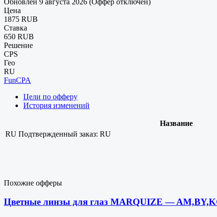
Обновлен 9 августа 2026 (Оффер отключен)
Цена
1875 RUB
Ставка
650 RUB
Решение
CPS
Гео
RU
FunCPA
Цели по офферу
История изменений
Название
RU
Подтвержденный заказ: RU
Похожие офферы
Цветные линзы для глаз MARQUIZE — AM,BY,