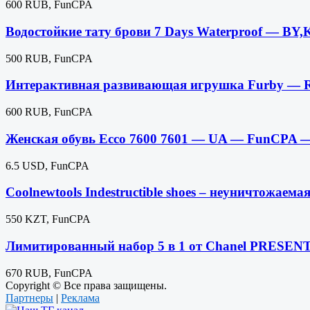
600 RUB, FunCPA
Водостойкие тату брови 7 Days Waterproof — B
500 RUB, FunCPA
Интерактивная развивающая игрушка Furby —
600 RUB, FunCPA
Женская обувь Ecco 7600 7601 — UA — FunCPA —
6.5 USD, FunCPA
Coolnewtools Indestructible shoes – неуничтож
550 KZT, FunCPA
Лимитированный набор 5 в 1 от Chanel PRESE
670 RUB, FunCPA
Copyright © Все права защищены.
Партнеры
|
Реклама