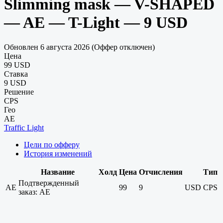
Slimming mask — V-SHAPED
— AE — T-Light — 9 USD
Обновлен 6 августа 2026 (Оффер отключен)
Цена
99 USD
Ставка
9 USD
Решение
CPS
Гео
AE
Traffic Light
Цели по офферу
История изменений
Название
Холд
Цена
Отчисления
Тип
Подтвержденный
AE
99
9
USD
CPS
заказ: AE