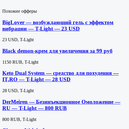
Похожие офферы
BigLover — возбуждающий гель с эффектом
вибрации — T-Light — 23 USD
23 USD, T-Light
Black demon-крем для увеличения за 99 руб
1150 RUB, T-Light
Keto Dual System — средство для похудения —
IT,RO — T-Light — 28 USD
28 USD, T-Light
DerMeiren — Безинъекционное Омоложение —
RU — T-Light — 800 RUB
800 RUB, T-Light