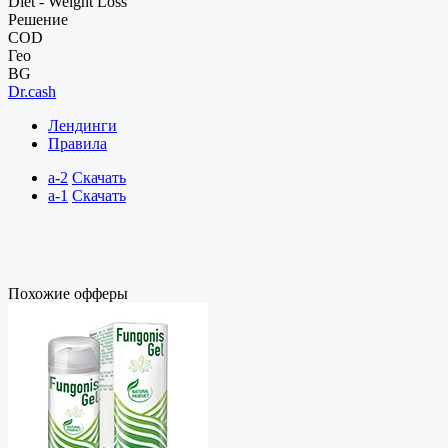
Diet - Weight Loss
Решение
COD
Гео
BG
Dr.cash
Лендинги
Правила
a-2
Скачать
a-1
Скачать
Похожие офферы