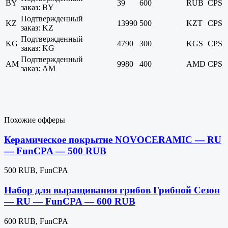
BY
39
600
RUB
CPS
заказ: BY
Подтвержденный
KZ
13990
500
KZT
CPS
заказ: KZ
Подтвержденный
KG
4790
300
KGS
CPS
заказ: KG
Подтвержденный
AM
9980
400
AMD
CPS
заказ: AM
Похожие офферы
Керамическое покрытие NOVOCERAMIC — RU
— FunCPA — 500 RUB
500 RUB, FunCPA
Набор для выращивания грибов Грибной Сезон
— RU — FunCPA — 600 RUB
600 RUB, FunCPA