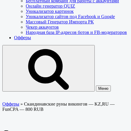
Бесплатный комбайн для работы с аккаунтами
Онлайн генератор QUIZ
Уникализатор картинок
Уникализатор сайтов под Facebook и Google
Массовый Генератор Импорта РК
Чекер аккаунтов
Народная база IP-адресов ботов и FB-модераторов
Офферы
Меню
Офферы
»
Скандинавские руны викингов — KZ,RU —
FunCPA — 800 RUB