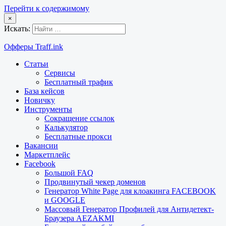
Перейти к содержимому
×
Искать:
Офферы Traff.ink
Статьи
Сервисы
Бесплатный трафик
База кейсов
Новичку
Инструменты
Сокращение ссылок
Калькулятор
Бесплатные прокси
Вакансии
Маркетплейс
Facebook
Большой FAQ
Продвинутый чекер доменов
Генератор White Page для клоакинга FACEBOOK
и GOOGLE
Массовый Генератор Профилей для Антидетект-
Браузера AEZAKMI