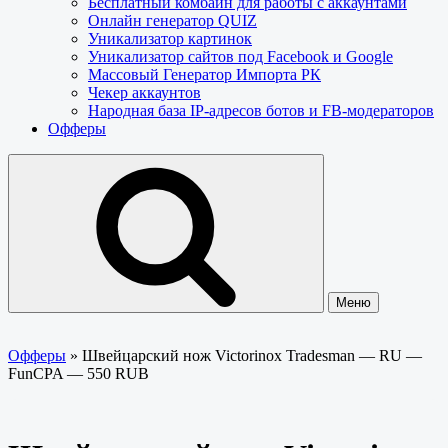
Бесплатный комбайн для работы с аккаунтами
Онлайн генератор QUIZ
Уникализатор картинок
Уникализатор сайтов под Facebook и Google
Массовый Генератор Импорта РК
Чекер аккаунтов
Народная база IP-адресов ботов и FB-модераторов
Офферы
Меню
Офферы
»
Швейцарский нож Victorinox Tradesman — RU —
FunCPA — 550 RUB