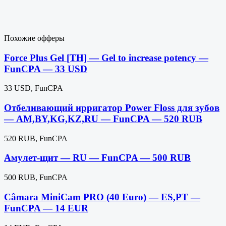
Похожие офферы
Force Plus Gel [TH] — Gel to increase potency —
FunCPA — 33 USD
33 USD, FunCPA
Отбеливающий ирригатор Power Floss для зубов
— AM,BY,KG,KZ,RU — FunCPA — 520 RUB
520 RUB, FunCPA
Амулет-щит — RU — FunCPA — 500 RUB
500 RUB, FunCPA
Câmara MiniCam PRO (40 Euro) — ES,PT —
FunCPA — 14 EUR