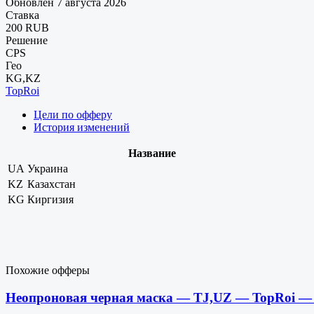
Обновлен 7 августа 2026
Ставка
200 RUB
Решение
CPS
Гео
KG,KZ
TopRoi
Цели по офферу
История изменений
Название
UA
Украина
KZ
Казахстан
KG
Киргизия
Похожие офферы
Неопроновая черная маска — TJ,UZ — TopRoi —