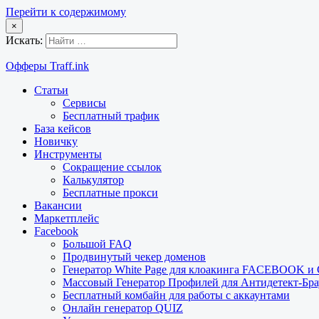
Перейти к содержимому
×
Искать:
Офферы Traff.ink
Статьи
Сервисы
Бесплатный трафик
База кейсов
Новичку
Инструменты
Сокращение ссылок
Калькулятор
Бесплатные прокси
Вакансии
Маркетплейс
Facebook
Большой FAQ
Продвинутый чекер доменов
Генератор White Page для клоакинга FACEBOOK 
Массовый Генератор Профилей для Антидетект-Б
Бесплатный комбайн для работы с аккаунтами
Онлайн генератор QUIZ