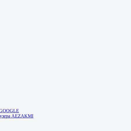
и GOOGLE
раузера AEZAKMI