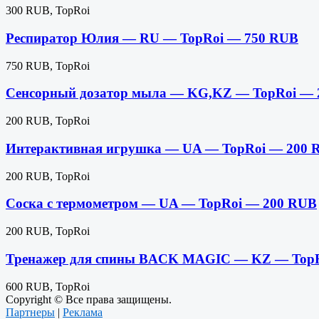
300 RUB, TopRoi
Респиратор Юлия — RU — TopRoi — 750 RUB
750 RUB, TopRoi
Сенсорный дозатор мыла — KG,KZ — TopRoi — 
200 RUB, TopRoi
Интерактивная игрушка — UA — TopRoi — 200 
200 RUB, TopRoi
Соска с термометром — UA — TopRoi — 200 RUB
200 RUB, TopRoi
Тренажер для спины BACK MAGIC — KZ — TopR
600 RUB, TopRoi
Copyright © Все права защищены.
Партнеры
|
Реклама