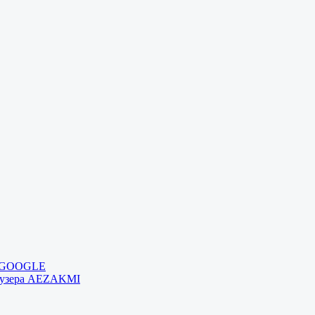
и GOOGLE
раузера AEZAKMI