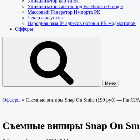
Уникализатор картинок
Уникализатор сайтов под Facebook и Google
Массовый Генератор Импорта РК
Чекер аккаунтов
Народная база IP-адресов ботов и FB-модераторов
Офферы
Меню
Офферы
»
Съемные виниры Snap On Smile (199 руб) — FunCP
Съемные виниры Snap On Smi