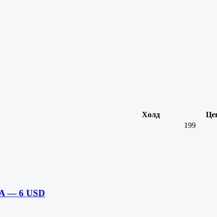
Холд
Це
199
PA — 6 USD