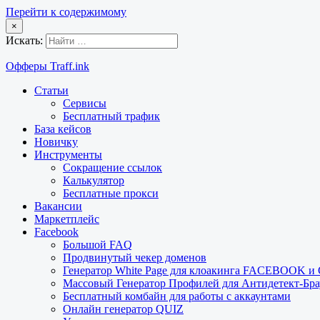
Перейти к содержимому
×
Искать:
Офферы Traff.ink
Статьи
Сервисы
Бесплатный трафик
База кейсов
Новичку
Инструменты
Сокращение ссылок
Калькулятор
Бесплатные прокси
Вакансии
Маркетплейс
Facebook
Большой FAQ
Продвинутый чекер доменов
Генератор White Page для клоакинга FACEBOOK 
Массовый Генератор Профилей для Антидетект-Б
Бесплатный комбайн для работы с аккаунтами
Онлайн генератор QUIZ