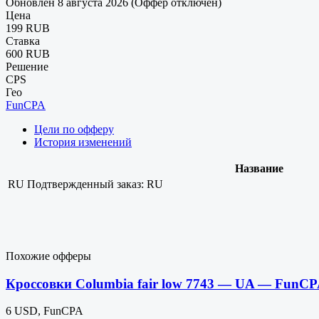
Обновлен 8 августа 2026 (Оффер отключен)
Цена
199 RUB
Ставка
600 RUB
Решение
CPS
Гео
FunCPA
Цели по офферу
История изменений
Название
RU
Подтвержденный заказ: RU
Похожие офферы
Кроссовки Columbia fair low 7743 — UA — FunC
6 USD, FunCPA