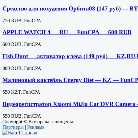
Средство для похудения Орбита08 (147 руб) — 
750 RUB, FunCPA
APPLE WATCH 4 — RU — FunCPA — 600 RUB
600 RUB, FunCPA
Fish Hunt — активатор клева (149 руб) — KZ,R
800 RUB, FunCPA
Малиновый коктейль Energy Diet — KZ — FunC
550 KZT, FunCPA
Видеорегистратор Xiaomi MiJia Car DVR Camer
550 RUB, FunCPA
Copyright © Все права защищены.
Партнеры
|
Реклама