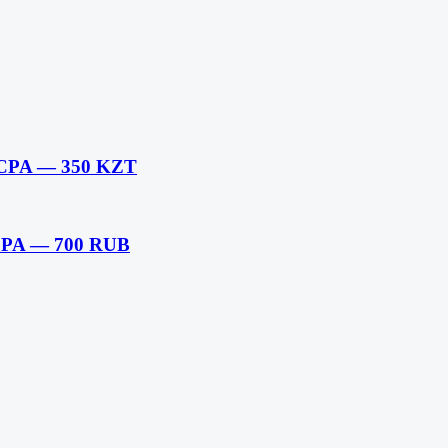
unCPA — 350 KZT
nCPA — 700 RUB