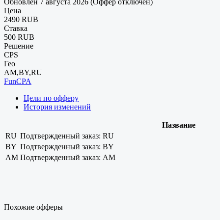
Обновлен 7 августа 2026 (Оффер отключен)
Цена
2490 RUB
Ставка
500 RUB
Решение
CPS
Гео
AM,BY,RU
FunCPA
Цели по офферу
История изменений
Название
RU
Подтвержденный заказ: RU
BY
Подтвержденный заказ: BY
AM
Подтвержденный заказ: AM
Похожие офферы