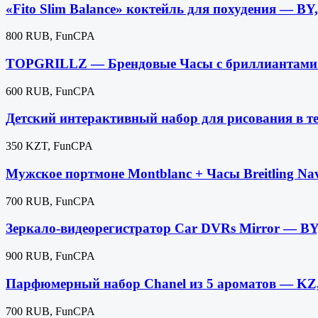
«Fito Slim Balance» коктейль для похудения —
800 RUB, FunCPA
TOPGRILLZ — Брендовые Часы с бриллиантам
600 RUB, FunCPA
Детский интерактивный набор для рисования в т
350 KZT, FunCPA
Мужское портмоне Montblanc + Часы Breitling 
700 RUB, FunCPA
Зеркало-видеорегистратор Car DVRs Mirror —
900 RUB, FunCPA
Парфюмерный набор Chanel из 5 ароматов — K
700 RUB, FunCPA