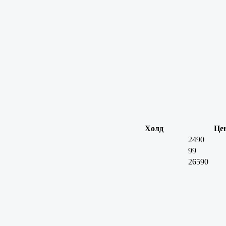
Холд
Це
2490
99
26590