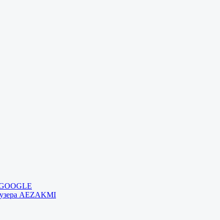
и GOOGLE
раузера AEZAKMI