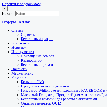
Перейти к содержимому
×
Искать:
Офферы Traff.ink
Статьи
Сервисы
Бесплатный трафик
База кейсов
Новичку
Инструменты
Сокращение ссылок
Калькулятор
Бесплатные прокси
Вакансии
Маркетплейс
Facebook
Большой FAQ
Продвинутый чекер доменов
Генератор White Page для клоакинга FACEBOOK 
Массовый Генератор Профилей для Антидетект-Б
Бесплатный комбайн для работы с аккаунтами
Онлайн генератор QUIZ