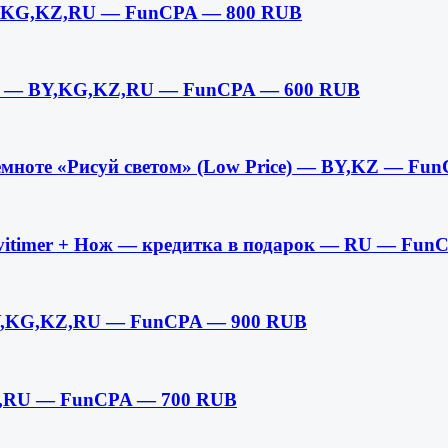
 BY,KG,KZ,RU — FunCPA — 800 RUB
и — BY,KG,KZ,RU — FunCPA — 600 RUB
емноте «Рисуй светом» (Low Price) — BY,KZ — F
Navitimer + Нож — кредитка в подарок — RU — Fu
 BY,KG,KZ,RU — FunCPA — 900 RUB
Z,RU — FunCPA — 700 RUB