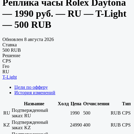
Реплика часы Rolex Daytona
— 1990 руб. — RU — T-Light
— 500 RUB
Обновлен 8 августа 2026
Ставка
500 RUB
Решение
CPS
Гео
RU
T-Light
Цели по офферу
История изменений
Название
Холд
Цена
Отчисления
Тип
Подтвержденный
RU
1990
500
RUB
CPS
заказ: RU
Подтвержденный
KZ
24990
400
RUB
CPS
заказ: KZ