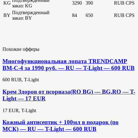
Подтвержденный
KG
3290
390
RUB
CPS
заказ: KG
Подтвержденный
BY
84
650
RUB
CPS
заказ: BY
Похожие офферы
Многофункциональная лопата TRENDCAMP
BM-C-4 за 1990 руб. — RU — T-Light — 600 RUB
600 RUB, T-Light
Крем Здоров от псориаза(RO BG) — BG,RO — T-
Light — 17 EUR
17 EUR, T-Light
Кожный антисептик + 100мл в подарок (по
МСК) — RU — T-Light — 600 RUB