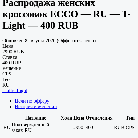
Распродажа женских
кроссовок ECCO — RU — T-
Light — 400 RUB
Обновлен 8 августа 2026 (Оффер отключен)
Цена
2990 RUB
Ставка
400 RUB
Решение
CPS
Гео
RU
Traffic Light
Цели по офферу
История изменений
Название
Холд
Цена
Отчисления
Тип
Подтвержденный
RU
2990
400
RUB
CPS
заказ: RU