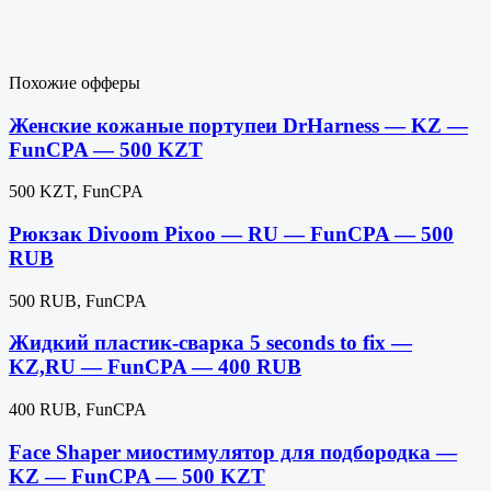
Похожие офферы
Женские кожаные портупеи DrHarness — KZ —
FunCPA — 500 KZT
500 KZT, FunCPA
Рюкзак Divoom Pixoo — RU — FunCPA — 500
RUB
500 RUB, FunCPA
Жидкий пластик-сварка 5 seconds to fix —
KZ,RU — FunCPA — 400 RUB
400 RUB, FunCPA
Face Shaper миостимулятор для подбородка —
KZ — FunCPA — 500 KZT