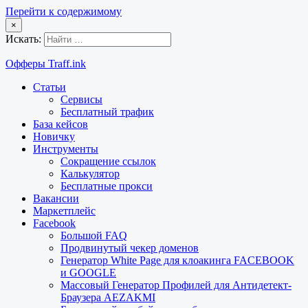
Перейти к содержимому
×
Искать:
Офферы Traff.ink
Статьи
Сервисы
Бесплатный трафик
База кейсов
Новичку
Инструменты
Сокращение ссылок
Калькулятор
Бесплатные прокси
Вакансии
Маркетплейс
Facebook
Большой FAQ
Продвинутый чекер доменов
Генератор White Page для клоакинга FACEBOOK
и GOOGLE
Массовый Генератор Профилей для Антидетект-
Браузера AEZAKMI