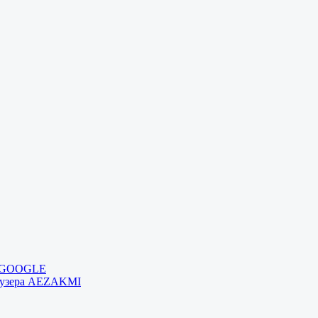
и GOOGLE
раузера AEZAKMI