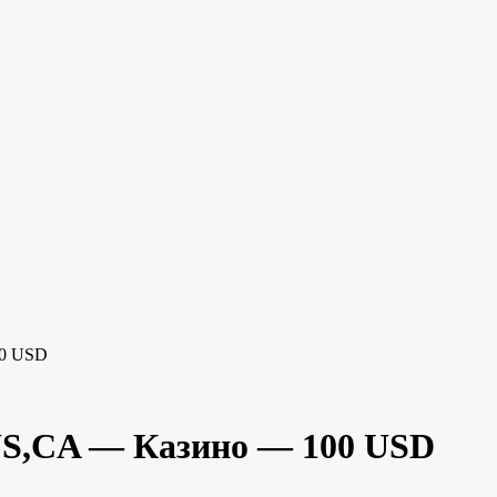
00 USD
,US,CA — Казино — 100 USD