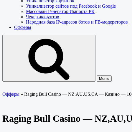
Уникализатор картинок
Уникализатор сайтов под Facebook и Google
Массовый Генератор Импорта РК
Чекер аккаунтов
Народная база IP-адресов ботов и FB-модераторов
Офферы
Меню
Офферы
»
Raging Bull Casino — NZ,AU,US,CA — Казино — 1
Raging Bull Casino — NZ,AU