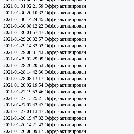
2021-01-31 02:21:59
Оффер активирован
2021-01-30 20:10:32
Оффер активирован
2021-01-30 14:24:45
Оффер активирован
2021-01-30 08:12:22
Оффер активирован
2021-01-30 01:57:47
Оффер активирован
2021-01-29 20:32:57
Оффер активирован
2021-01-29 14:32:52
Оффер активирован
2021-01-29 08:31:43
Оффер активирован
2021-01-29 02:29:09
Оффер активирован
2021-01-28 20:29:53
Оффер активирован
2021-01-28 14:42:30
Оффер активирован
2021-01-28 08:13:17
Оффер активирован
2021-01-28 02:19:54
Оффер активирован
2021-01-27 19:53:46
Оффер активирован
2021-01-27 13:25:21
Оффер активирован
2021-01-27 07:43:47
Оффер активирован
2021-01-27 01:13:47
Оффер активирован
2021-01-26 19:47:32
Оффер активирован
2021-01-26 14:21:43
Оффер активирован
2021-01-26 08:09:17
Оффер активирован