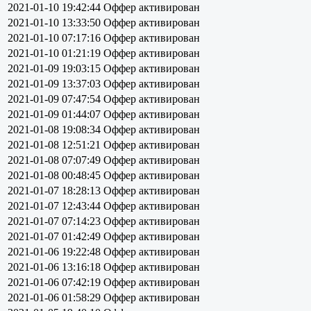
2021-01-10 19:42:44
Оффер активирован
2021-01-10 13:33:50
Оффер активирован
2021-01-10 07:17:16
Оффер активирован
2021-01-10 01:21:19
Оффер активирован
2021-01-09 19:03:15
Оффер активирован
2021-01-09 13:37:03
Оффер активирован
2021-01-09 07:47:54
Оффер активирован
2021-01-09 01:44:07
Оффер активирован
2021-01-08 19:08:34
Оффер активирован
2021-01-08 12:51:21
Оффер активирован
2021-01-08 07:07:49
Оффер активирован
2021-01-08 00:48:45
Оффер активирован
2021-01-07 18:28:13
Оффер активирован
2021-01-07 12:43:44
Оффер активирован
2021-01-07 07:14:23
Оффер активирован
2021-01-07 01:42:49
Оффер активирован
2021-01-06 19:22:48
Оффер активирован
2021-01-06 13:16:18
Оффер активирован
2021-01-06 07:42:19
Оффер активирован
2021-01-06 01:58:29
Оффер активирован