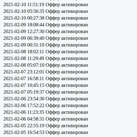
2021-02-10 11:51:19
Оффер активирован
2021-02-10 05:56:35
Оффер активирован
2021-02-10 00:27:38
Оффер активирован
2021-02-09 18:08:44
Оффер активирован
2021-02-09 12:27:30
Оффер активирован
2021-02-09 06:39:40
Оффер активирован
2021-02-09 00:31:10
Оффер активирован
2021-02-08 18:02:11
Оффер активирован
2021-02-08 11:29:49
Оффер активирован
2021-02-08 05:07:10
Оффер активирован
2021-02-07 23:12:01
Оффер активирован
2021-02-07 16:58:11
Оффер активирован
2021-02-07 10:45:15
Оффер активирован
2021-02-07 05:19:37
Оффер активирован
2021-02-06 23:54:30
Оффер активирован
2021-02-06 17:52:22
Оффер активирован
2021-02-06 11:23:35
Оффер активирован
2021-02-06 04:58:31
Оффер активирован
2021-02-05 22:55:19
Оффер активирован
2021-02-05 16:54:53
Оффер активирован