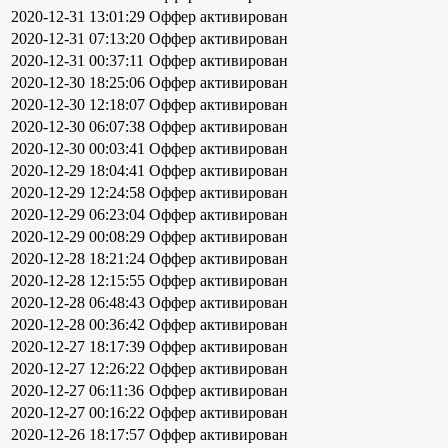
2020-12-31 13:01:29
Оффер активирован
2020-12-31 07:13:20
Оффер активирован
2020-12-31 00:37:11
Оффер активирован
2020-12-30 18:25:06
Оффер активирован
2020-12-30 12:18:07
Оффер активирован
2020-12-30 06:07:38
Оффер активирован
2020-12-30 00:03:41
Оффер активирован
2020-12-29 18:04:41
Оффер активирован
2020-12-29 12:24:58
Оффер активирован
2020-12-29 06:23:04
Оффер активирован
2020-12-29 00:08:29
Оффер активирован
2020-12-28 18:21:24
Оффер активирован
2020-12-28 12:15:55
Оффер активирован
2020-12-28 06:48:43
Оффер активирован
2020-12-28 00:36:42
Оффер активирован
2020-12-27 18:17:39
Оффер активирован
2020-12-27 12:26:22
Оффер активирован
2020-12-27 06:11:36
Оффер активирован
2020-12-27 00:16:22
Оффер активирован
2020-12-26 18:17:57
Оффер активирован