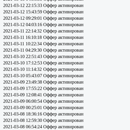
2021-03-12 22:15:33
Оффер активирован
2021-03-12 15:43:59
Оффер активирован
2021-03-12 09:29:01
Оффер активирован
2021-03-12 04:03:16
Оффер активирован
2021-03-11 22:14:32
Оффер активирован
2021-03-11 16:10:18
Оффер активирован
2021-03-11 10:22:34
Оффер активирован
2021-03-11 04:29:30
Оффер активирован
2021-03-10 22:51:43
Оффер активирован
2021-03-10 17:12:53
Оффер активирован
2021-03-10 11:14:32
Оффер активирован
2021-03-10 05:43:07
Оффер активирован
2021-03-09 23:49:38
Оффер активирован
2021-03-09 17:55:22
Оффер активирован
2021-03-09 12:08:41
Оффер активирован
2021-03-09 06:00:54
Оффер активирован
2021-03-09 00:25:01
Оффер активирован
2021-03-08 18:36:16
Оффер активирован
2021-03-08 12:59:30
Оффер активирован
2021-03-08 06:54:24
Оффер активирован