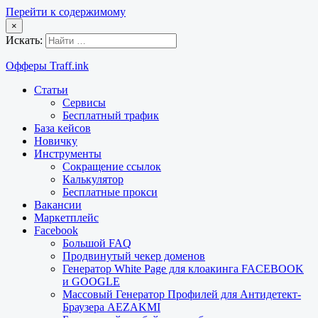
Перейти к содержимому
×
Искать:
Офферы Traff.ink
Статьи
Сервисы
Бесплатный трафик
База кейсов
Новичку
Инструменты
Сокращение ссылок
Калькулятор
Бесплатные прокси
Вакансии
Маркетплейс
Facebook
Большой FAQ
Продвинутый чекер доменов
Генератор White Page для клоакинга FACEBOOK
и GOOGLE
Массовый Генератор Профилей для Антидетект-
Браузера AEZAKMI