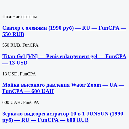
Похожие офферы
Свитер с оленями (1990 руб) — RU — FunCPA —
550 RUB
550 RUB, FunCPA
Titan Gel [VN] — Penis enlargement gel — FunCPA
— 13 USD
13 USD, FunCPA
Мойка высокого давления Water Zoom — UA —
FunCPA — 600 UAH
600 UAH, FunCPA
Зеркало видеорегистратор 10 в 1 JUNSUN (1990
руб) — RU — FunCPA — 600 RUB