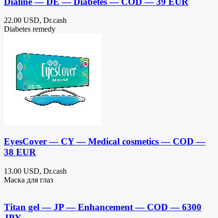
Dialine — DE — Diabetes — COD — 39 EUR
22.00 USD, Dr.cash
Diabetes remedy
EyesCover — CY — Medical cosmetics — COD —
38 EUR
13.00 USD, Dr.cash
Маска для глаз
Titan gel — JP — Enhancement — COD — 6300
JPY