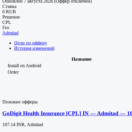
Обновлен 7 августа 2026 (Оффер отключен)
Ставка
0 RUB
Решение
CPL
Гео
Admitad
Цели по офферу
История изменений
Название
Install on Android
Order
Похожие офферы
GoDigit Health Insurance [CPL] IN — Admitad — 1
107.14 INR, Admitad