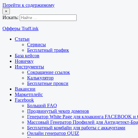
Перейти к содержимому
×
Искать:
Офферы Traff.ink
Статьи
Сервисы
Бесплатный трафик
База кейсов
Новичку
Инструменты
Сокращение ссылок
Калькулятор
Бесплатные прокси
Вакансии
Маркетплейс
Facebook
Большой FAQ
Продвинутый чекер доменов
Генератор White Page для клоакинга FACEBOOK 
Массовый Генератор Профилей для Антидетект-Б
Бесплатный комбайн для работы с аккаунтами
Онлайн генератор QUIZ