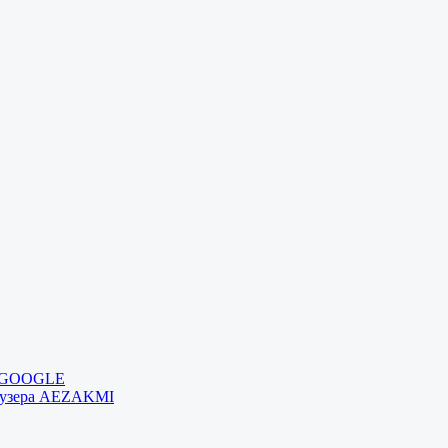
и GOOGLE
раузера AEZAKMI