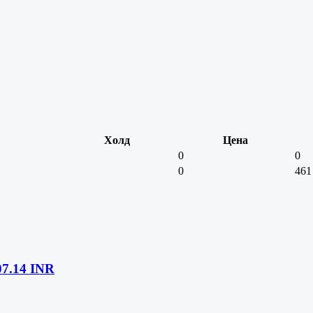
Холд
Цена
0
0
0
461
07.14 INR