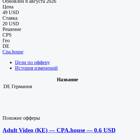
Обновлен 8 августа 2026
Цена
49 USD
Ставка
20 USD
Решение
CPS
Гео
DE
Cpa.house
Цели по офферу
История изменений
Название
DE
Германия
Похожие офферы
Adult Video (KE) — CPA.house — 0.6 USD