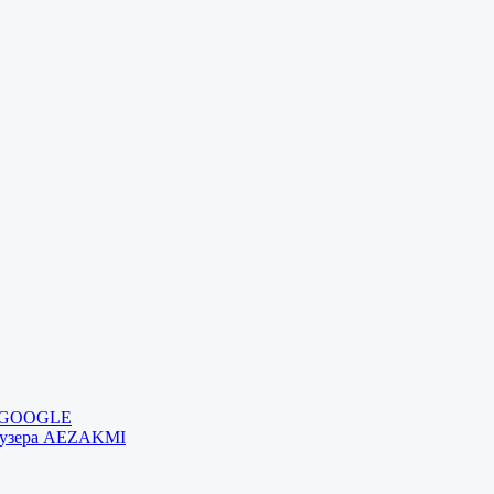
и GOOGLE
раузера AEZAKMI