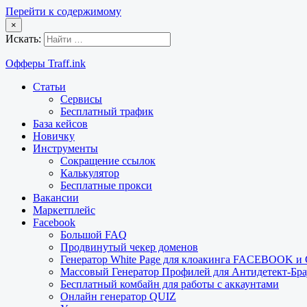
Перейти к содержимому
×
Искать:
Офферы Traff.ink
Статьи
Сервисы
Бесплатный трафик
База кейсов
Новичку
Инструменты
Сокращение ссылок
Калькулятор
Бесплатные прокси
Вакансии
Маркетплейс
Facebook
Большой FAQ
Продвинутый чекер доменов
Генератор White Page для клоакинга FACEBOOK 
Массовый Генератор Профилей для Антидетект-Б
Бесплатный комбайн для работы с аккаунтами
Онлайн генератор QUIZ