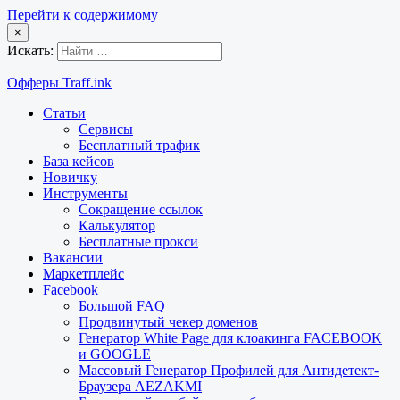
Перейти к содержимому
×
Искать:
Офферы Traff.ink
Статьи
Сервисы
Бесплатный трафик
База кейсов
Новичку
Инструменты
Сокращение ссылок
Калькулятор
Бесплатные прокси
Вакансии
Маркетплейс
Facebook
Большой FAQ
Продвинутый чекер доменов
Генератор White Page для клоакинга FACEBOOK
и GOOGLE
Массовый Генератор Профилей для Антидетект-
Браузера AEZAKMI