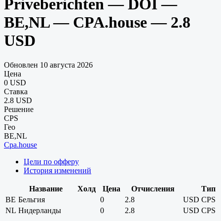
Priveberichten — DOI —
BE,NL — CPA.house — 2.8
USD
Обновлен 10 августа 2026
Цена
0 USD
Ставка
2.8 USD
Решение
CPS
Гео
BE,NL
Cpa.house
Цели по офферу
История изменений
Название
Холд
Цена
Отчисления
Тип
BE
Бельгия
0
2.8
USD
CPS
NL
Нидерланды
0
2.8
USD
CPS