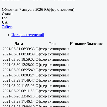
Обновлен 7 августа 2026 (Оффер отключен)
Ставка
Гео
UA
7offers
История изменений
Дата
Тип
Название
Значение
2021-03-31 06:39:33
Оффер активирован
2021-03-31 00:39:39
Оффер активирован
2021-03-30 18:59:02
Оффер активирован
2021-03-30 12:28:02
Оффер активирован
2021-03-30 06:25:49
Оффер активирован
2021-03-30 00:03:24
Оффер активирован
2021-03-29 17:49:47
Оффер активирован
2021-03-29 11:55:06
Оффер активирован
2021-03-29 06:11:53
Оффер активирован
2021-03-28 23:46:13
Оффер активирован
2021-03-28 17:46:14
Оффер активирован
2021-03-28 12:04:19
Оффер активирован