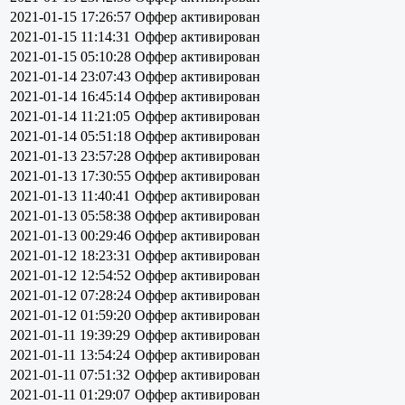
2021-01-15 17:26:57
Оффер активирован
2021-01-15 11:14:31
Оффер активирован
2021-01-15 05:10:28
Оффер активирован
2021-01-14 23:07:43
Оффер активирован
2021-01-14 16:45:14
Оффер активирован
2021-01-14 11:21:05
Оффер активирован
2021-01-14 05:51:18
Оффер активирован
2021-01-13 23:57:28
Оффер активирован
2021-01-13 17:30:55
Оффер активирован
2021-01-13 11:40:41
Оффер активирован
2021-01-13 05:58:38
Оффер активирован
2021-01-13 00:29:46
Оффер активирован
2021-01-12 18:23:31
Оффер активирован
2021-01-12 12:54:52
Оффер активирован
2021-01-12 07:28:24
Оффер активирован
2021-01-12 01:59:20
Оффер активирован
2021-01-11 19:39:29
Оффер активирован
2021-01-11 13:54:24
Оффер активирован
2021-01-11 07:51:32
Оффер активирован
2021-01-11 01:29:07
Оффер активирован