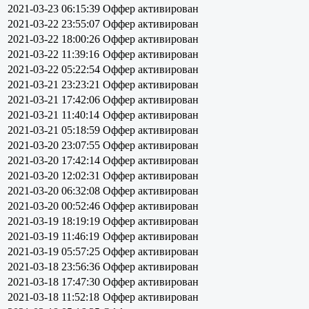
2021-03-23 06:15:39
Оффер активирован
2021-03-22 23:55:07
Оффер активирован
2021-03-22 18:00:26
Оффер активирован
2021-03-22 11:39:16
Оффер активирован
2021-03-22 05:22:54
Оффер активирован
2021-03-21 23:23:21
Оффер активирован
2021-03-21 17:42:06
Оффер активирован
2021-03-21 11:40:14
Оффер активирован
2021-03-21 05:18:59
Оффер активирован
2021-03-20 23:07:55
Оффер активирован
2021-03-20 17:42:14
Оффер активирован
2021-03-20 12:02:31
Оффер активирован
2021-03-20 06:32:08
Оффер активирован
2021-03-20 00:52:46
Оффер активирован
2021-03-19 18:19:19
Оффер активирован
2021-03-19 11:46:19
Оффер активирован
2021-03-19 05:57:25
Оффер активирован
2021-03-18 23:56:36
Оффер активирован
2021-03-18 17:47:30
Оффер активирован
2021-03-18 11:52:18
Оффер активирован