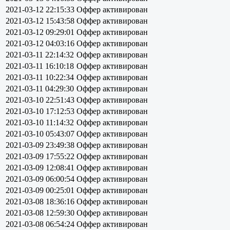
2021-03-12 22:15:33
Оффер активирован
2021-03-12 15:43:58
Оффер активирован
2021-03-12 09:29:01
Оффер активирован
2021-03-12 04:03:16
Оффер активирован
2021-03-11 22:14:32
Оффер активирован
2021-03-11 16:10:18
Оффер активирован
2021-03-11 10:22:34
Оффер активирован
2021-03-11 04:29:30
Оффер активирован
2021-03-10 22:51:43
Оффер активирован
2021-03-10 17:12:53
Оффер активирован
2021-03-10 11:14:32
Оффер активирован
2021-03-10 05:43:07
Оффер активирован
2021-03-09 23:49:38
Оффер активирован
2021-03-09 17:55:22
Оффер активирован
2021-03-09 12:08:41
Оффер активирован
2021-03-09 06:00:54
Оффер активирован
2021-03-09 00:25:01
Оффер активирован
2021-03-08 18:36:16
Оффер активирован
2021-03-08 12:59:30
Оффер активирован
2021-03-08 06:54:24
Оффер активирован