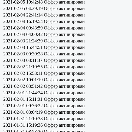
2021-02-05 10:42:48
Оффер активирован
2021-02-05 04:39:19
Оффер активирован
2021-02-04 22:41:14
Оффер активирован
2021-02-04 16:19:54
Оффер активирован
2021-02-04 09:43:59
Оффер активирован
2021-02-04 04:00:42
Оффер активирован
2021-02-03 21:24:39
Оффер активирован
2021-02-03 15:44:51
Оффер активирован
2021-02-03 09:39:28
Оффер активирован
2021-02-03 03:11:37
Оффер активирован
2021-02-02 21:19:55
Оффер активирован
2021-02-02 15:53:11
Оффер активирован
2021-02-02 10:01:19
Оффер активирован
2021-02-02 03:51:42
Оффер активирован
2021-02-01 21:44:24
Оффер активирован
2021-02-01 15:11:01
Оффер активирован
2021-02-01 09:36:22
Оффер активирован
2021-02-01 03:04:19
Оффер активирован
2021-01-31 21:10:38
Оффер активирован
2021-01-31 15:19:36
Оффер активирован
2021-01-31 08:53:30
Оффер активирован