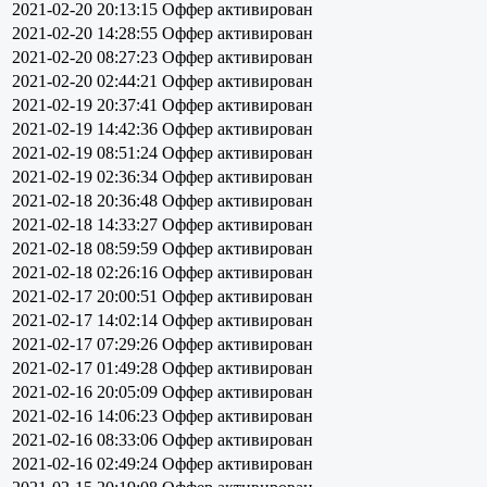
2021-02-20 20:13:15
Оффер активирован
2021-02-20 14:28:55
Оффер активирован
2021-02-20 08:27:23
Оффер активирован
2021-02-20 02:44:21
Оффер активирован
2021-02-19 20:37:41
Оффер активирован
2021-02-19 14:42:36
Оффер активирован
2021-02-19 08:51:24
Оффер активирован
2021-02-19 02:36:34
Оффер активирован
2021-02-18 20:36:48
Оффер активирован
2021-02-18 14:33:27
Оффер активирован
2021-02-18 08:59:59
Оффер активирован
2021-02-18 02:26:16
Оффер активирован
2021-02-17 20:00:51
Оффер активирован
2021-02-17 14:02:14
Оффер активирован
2021-02-17 07:29:26
Оффер активирован
2021-02-17 01:49:28
Оффер активирован
2021-02-16 20:05:09
Оффер активирован
2021-02-16 14:06:23
Оффер активирован
2021-02-16 08:33:06
Оффер активирован
2021-02-16 02:49:24
Оффер активирован