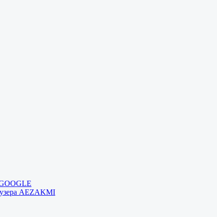
и GOOGLE
раузера AEZAKMI