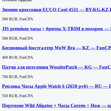
Зимние кроссовки ECCO Cool 4511 — BY,KG,KZ
500 RUB, FunCPA
JIS premium часы + бритва X-TRIM в подарок 
500 RUB, FunCPA
Бесшовный бюстгалтер WoW Bra — KZ — FunCP
400 RUB, FunCPA
Патчи для похудения WonderPatch — KG — Fun
700 RUB, FunCPA
Реплика Часы Apple Watch 6 (2650 руб) — RU —
550 RUB, FunCPA
Портмоне Wild Aligator + Часы Curren + Нож —