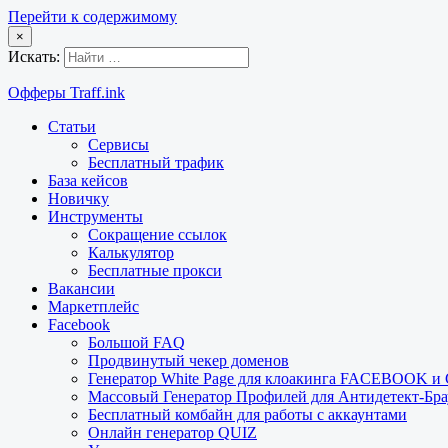
Перейти к содержимому
×
Искать:
Офферы Traff.ink
Статьи
Сервисы
Бесплатный трафик
База кейсов
Новичку
Инструменты
Сокращение ссылок
Калькулятор
Бесплатные прокси
Вакансии
Маркетплейс
Facebook
Большой FAQ
Продвинутый чекер доменов
Генератор White Page для клоакинга FACEBOOK 
Массовый Генератор Профилей для Антидетект-Б
Бесплатный комбайн для работы с аккаунтами
Онлайн генератор QUIZ