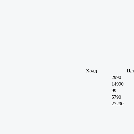
Холд
Це
2990
14990
99
5790
27290