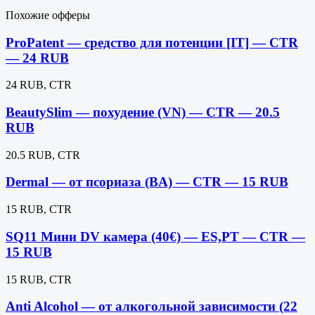
Похожие офферы
ProPatent — средство для потенции [IT] — CTR
— 24 RUB
24 RUB, CTR
BeautySlim — похудение (VN) — CTR — 20.5
RUB
20.5 RUB, CTR
Dermal — от псориаза (BA) — CTR — 15 RUB
15 RUB, CTR
SQ11 Мини DV камера (40€) — ES,PT — CTR —
15 RUB
15 RUB, CTR
Anti Alcohol — от алкогольной зависимости (22