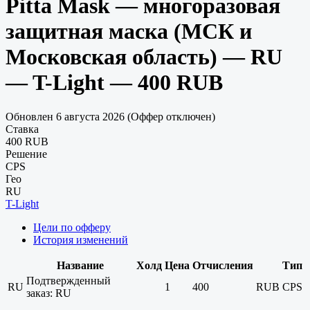
Pitta Mask — многоразовая
защитная маска (МСК и
Московская область) — RU
— T-Light — 400 RUB
Обновлен 6 августа 2026 (Оффер отключен)
Ставка
400 RUB
Решение
CPS
Гео
RU
T-Light
Цели по офферу
История изменений
Название
Холд
Цена
Отчисления
Тип
Подтвержденный
RU
1
400
RUB
CPS
заказ: RU