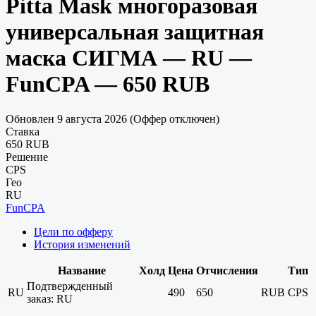
Pitta Mask многоразовая
универсальная защитная
маска СИГМА — RU —
FunCPA — 650 RUB
Обновлен 9 августа 2026 (Оффер отключен)
Ставка
650 RUB
Решение
CPS
Гео
RU
FunCPA
Цели по офферу
История изменений
Название
Холд
Цена
Отчисления
Тип
Подтвержденный
RU
490
650
RUB
CPS
заказ: RU