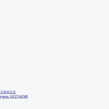
и GOOGLE
раузера AEZAKMI