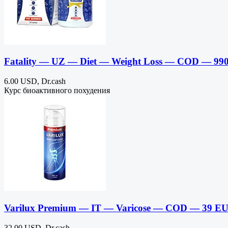
Fatality — UZ — Diet — Weight Loss — COD — 99
6.00 USD, Dr.cash
Курс биоактивного похудения
Varilux Premium — IT — Varicose — COD — 39 E
32.00 USD, Dr.cash