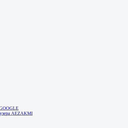
и GOOGLE
раузера AEZAKMI