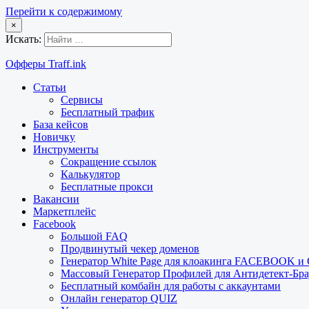
Перейти к содержимому
×
Искать:
Офферы Traff.ink
Статьи
Сервисы
Бесплатный трафик
База кейсов
Новичку
Инструменты
Сокращение ссылок
Калькулятор
Бесплатные прокси
Вакансии
Маркетплейс
Facebook
Большой FAQ
Продвинутый чекер доменов
Генератор White Page для клоакинга FACEBOOK 
Массовый Генератор Профилей для Антидетект-Б
Бесплатный комбайн для работы с аккаунтами
Онлайн генератор QUIZ