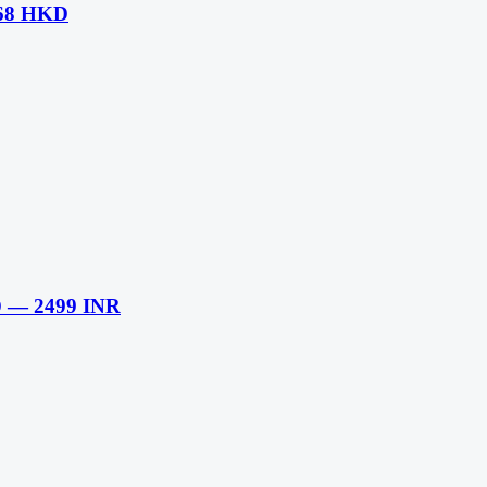
68 HKD
D — 2499 INR