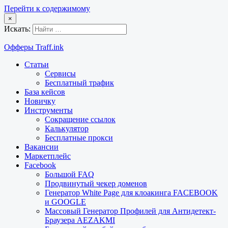
Перейти к содержимому
×
Искать:
Офферы Traff.ink
Статьи
Сервисы
Бесплатный трафик
База кейсов
Новичку
Инструменты
Сокращение ссылок
Калькулятор
Бесплатные прокси
Вакансии
Маркетплейс
Facebook
Большой FAQ
Продвинутый чекер доменов
Генератор White Page для клоакинга FACEBOOK
и GOOGLE
Массовый Генератор Профилей для Антидетект-
Браузера AEZAKMI