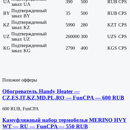
UA
390
500
RUB
CPS
заказ: UA
Подтвержденный
BY
35
500
RUB
CPS
заказ: BY
Подтвержденный
KZ
5990
280
KZT
CPS
заказ: KZ
Подтвержденный
UZ
260000
300
UZS
CPS
заказ: UZ
Подтвержденный
KG
2790
400
KGS
CPS
заказ: KG
Похожие офферы
Обогреватель Handy Heater —
CZ,ES,IT,KZ,MD,PL,RO — FunCPA — 600 RUB
600 RUB, FunCPA
Камуфляжный набор термобелья MERINO HVY
WT — RU — FunCPA — 550 RUB