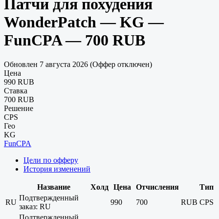
Патчи для похудения
WonderPatch — KG —
FunCPA — 700 RUB
Обновлен 7 августа 2026 (Оффер отключен)
Цена
990 RUB
Ставка
700 RUB
Решение
CPS
Гео
KG
FunCPA
Цели по офферу
История изменений
Название
Холд
Цена
Отчисления
Тип
Подтвержденный
RU
990
700
RUB
CPS
заказ: RU
Подтвержденный