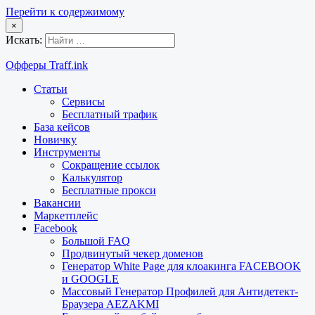
Перейти к содержимому
×
Искать:
Офферы Traff.ink
Статьи
Сервисы
Бесплатный трафик
База кейсов
Новичку
Инструменты
Сокращение ссылок
Калькулятор
Бесплатные прокси
Вакансии
Маркетплейс
Facebook
Большой FAQ
Продвинутый чекер доменов
Генератор White Page для клоакинга FACEBOOK
и GOOGLE
Массовый Генератор Профилей для Антидетект-
Браузера AEZAKMI