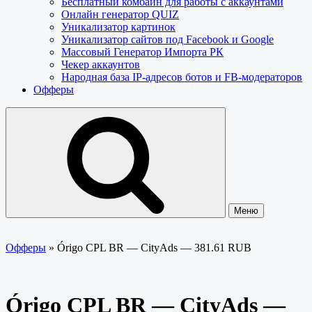
Бесплатный комбайн для работы с аккаунтами
Онлайн генератор QUIZ
Уникализатор картинок
Уникализатор сайтов под Facebook и Google
Массовый Генератор Импорта РК
Чекер аккаунтов
Народная база IP-адресов ботов и FB-модераторов
Офферы
Меню
Офферы
»
Órigo CPL BR — CityAds — 381.61 RUB
Órigo CPL BR — CityAds —