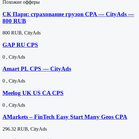
Похожие офферы
СК Пари: страхование грузов CPA — CityAds —
800 RUB
800 RUB, CityAds
GAP RU CPS
0 , CityAds
Amart PL CPS — CityAds
0 , CityAds
Meelog UK US CA CPS
0 , CityAds
AMarkets – FinTech Easy Start Many Geos CPA
296.32 RUB, CityAds