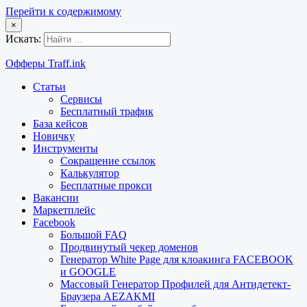
Перейти к содержимому
×
Искать:
Офферы Traff.ink
Статьи
Сервисы
Бесплатный трафик
База кейсов
Новичку
Инструменты
Сокращение ссылок
Калькулятор
Бесплатные прокси
Вакансии
Маркетплейс
Facebook
Большой FAQ
Продвинутый чекер доменов
Генератор White Page для клоакинга FACEBOOK
и GOOGLE
Массовый Генератор Профилей для Антидетект-
Браузера AEZAKMI