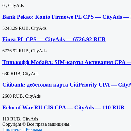
0 , CityAds
Bank Pekao: Konto Firmowe PL CPS — CityAds —
5248.29 RUB, CityAds
Finea PL CPS — CityAds — 6726.92 RUB
6726.92 RUB, CityAds
Тинькофф Мобайл: SIM-карты Активация CPA —
630 RUB, CityAds
Citibank: дебетовая карта CitiPriority CPA — Ci
2600 RUB, CityAds
Echo of War RU CIS CPA — CityAds — 110 RUB
110 RUB, CityAds
Copyright © Все права защищены.
Партнеры
|
Реклама