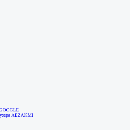
и GOOGLE
раузера AEZAKMI