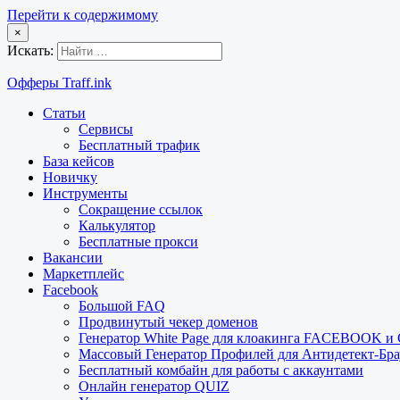
Перейти к содержимому
×
Искать:
Офферы Traff.ink
Статьи
Сервисы
Бесплатный трафик
База кейсов
Новичку
Инструменты
Сокращение ссылок
Калькулятор
Бесплатные прокси
Вакансии
Маркетплейс
Facebook
Большой FAQ
Продвинутый чекер доменов
Генератор White Page для клоакинга FACEBOOK 
Массовый Генератор Профилей для Антидетект-Б
Бесплатный комбайн для работы с аккаунтами
Онлайн генератор QUIZ