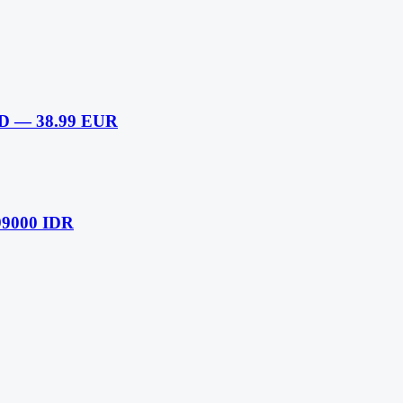
OD — 38.99 EUR
99000 IDR