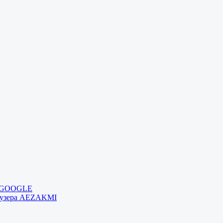
и GOOGLE
раузера AEZAKMI