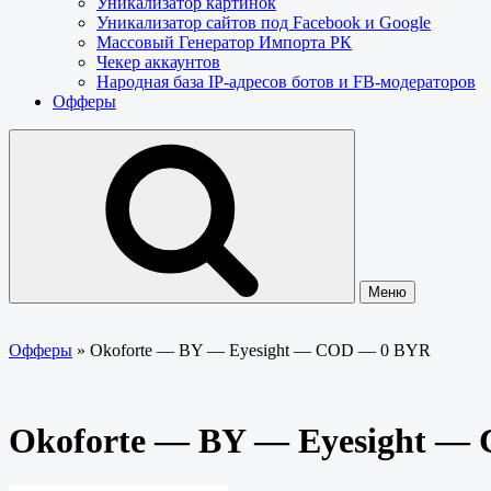
Уникализатор картинок
Уникализатор сайтов под Facebook и Google
Массовый Генератор Импорта РК
Чекер аккаунтов
Народная база IP-адресов ботов и FB-модераторов
Офферы
Меню
Офферы
»
Okoforte — BY — Eyesight — COD — 0 BYR
Okoforte — BY — Eyesight —