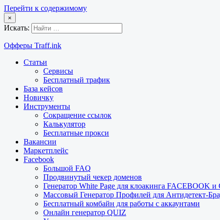
Перейти к содержимому
×
Искать:
Офферы Traff.ink
Статьи
Сервисы
Бесплатный трафик
База кейсов
Новичку
Инструменты
Сокращение ссылок
Калькулятор
Бесплатные прокси
Вакансии
Маркетплейс
Facebook
Большой FAQ
Продвинутый чекер доменов
Генератор White Page для клоакинга FACEBOOK 
Массовый Генератор Профилей для Антидетект-Б
Бесплатный комбайн для работы с аккаунтами
Онлайн генератор QUIZ