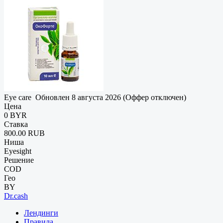
Eye care
Обновлен 8 августа 2026 (Оффер отключен)
Цена
0 BYR
Ставка
800.00 RUB
Ниша
Eyesight
Решение
COD
Гео
BY
Dr.cash
Лендинги
Правила