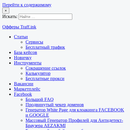
Перейти к содержимому
×
Искать:
Офферы Traff.ink
Статьи
Сервисы
Бесплатный трафик
База кейсов
Новичку
Инструменты
Сокращение ссылок
Калькулятор
Бесплатные прокси
Вакансии
Маркетплейс
Facebook
Большой FAQ
Продвинутый чекер доменов
Генератор White Page для клоакинга FACEBOOK
и GOOGLE
Массовый Генератор Профилей для Антидетект-
Браузера AEZAKMI