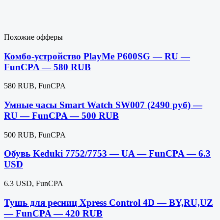
Похожие офферы
Комбо-устройство PlayMe P600SG — RU —
FunCPA — 580 RUB
580 RUB, FunCPA
Умные часы Smart Watch SW007 (2490 руб) —
RU — FunCPA — 500 RUB
500 RUB, FunCPA
Обувь Keduki 7752/7753 — UA — FunCPA — 6.3
USD
6.3 USD, FunCPA
Тушь для ресниц Xpress Control 4D — BY,RU,UZ
— FunCPA — 420 RUB