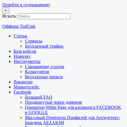
Перейти к содержимому
×
Искать:
Офферы Traff.ink
Статьи
Сервисы
Бесплатный трафик
База кейсов
Новичку
Инструменты
Сокращение ссылок
Калькулятор
Бесплатные прокси
Вакансии
Маркетплейс
Facebook
Большой FAQ
Продвинутый чекер доменов
Генератор White Page для клоакинга FACEBOOK
и GOOGLE
Массовый Генератор Профилей для Антидетект-
Браузера AEZAKMI