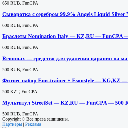
650 RUB, FunCPA
Сыворотка с серебром 99.9% Angels Liquid Silv
600 RUB, FunCPA
Браслеты Nomination Italy — KZ,RU — FunCPA 
600 RUB, FunCPA
Renumax — средство для удаления царапин на м
500 RUB, FunCPA
Фитнес набор Ems-trainer + Esonstyle — KG,KZ
500 KZT, FunCPA
Мультитул StreetSet — KZ,RU — FunCPA — 500
500 RUB, FunCPA
Copyright © Все права защищены.
Партнеры
|
Реклама