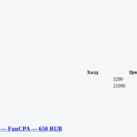
Холд
Це
3290
21990
Y — FunCPA — 650 RUB