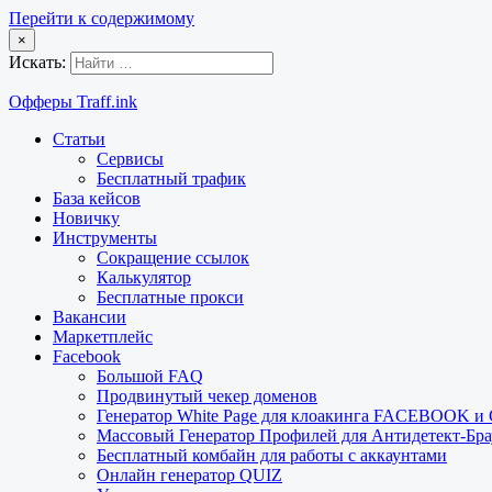
Перейти к содержимому
×
Искать:
Офферы Traff.ink
Статьи
Сервисы
Бесплатный трафик
База кейсов
Новичку
Инструменты
Сокращение ссылок
Калькулятор
Бесплатные прокси
Вакансии
Маркетплейс
Facebook
Большой FAQ
Продвинутый чекер доменов
Генератор White Page для клоакинга FACEBOOK 
Массовый Генератор Профилей для Антидетект-Б
Бесплатный комбайн для работы с аккаунтами
Онлайн генератор QUIZ