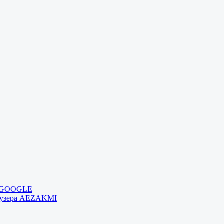
и GOOGLE
раузера AEZAKMI