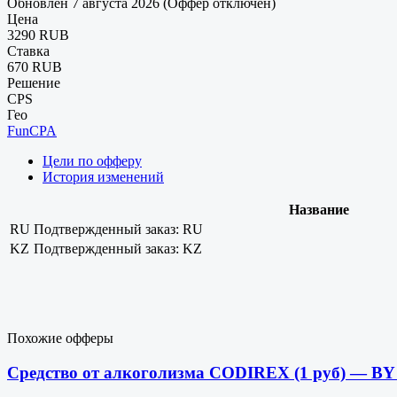
Обновлен 7 августа 2026 (Оффер отключен)
Цена
3290 RUB
Ставка
670 RUB
Решение
CPS
Гео
FunCPA
Цели по офферу
История изменений
Название
RU
Подтвержденный заказ: RU
KZ
Подтвержденный заказ: KZ
Похожие офферы
Средство от алкоголизма CODIREX (1 руб) — B