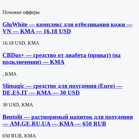
Похожие офферы
GluWhite — комплекс для отбеливания кожи —
VN — KMA — 16.18 USD
16.18 USD, KMA
CBDus+ — средство от диабета (приват) (на
подключении) — KMA
, KMA
Slimagic — средство для похудения (Euro) —
DE,ES,IT — KMA — 30 USD
30 USD, KMA
Bentolit — растворимый напиток для похудения
— AM,GE,RU,UA — KMA — 650 RUB
650 RUB, KMA