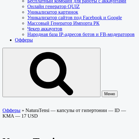
Бесплатный комбайн для работы с аккаунтами
Онлайн генератор QUIZ
Уникализатор картинок
Уникализатор сайтов под Facebook и Google
Массовый Генератор Импорта РК
Чекер аккаунтов
Народная база IP-адресов ботов и FB-модераторов
Офферы
Меню
Офферы
»
NaturaTensi — капсулы от гипертонии — ID —
KMA — 17 USD