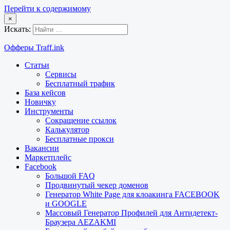
Перейти к содержимому
×
Искать:
Офферы Traff.ink
Статьи
Сервисы
Бесплатный трафик
База кейсов
Новичку
Инструменты
Сокращение ссылок
Калькулятор
Бесплатные прокси
Вакансии
Маркетплейс
Facebook
Большой FAQ
Продвинутый чекер доменов
Генератор White Page для клоакинга FACEBOOK
и GOOGLE
Массовый Генератор Профилей для Антидетект-
Браузера AEZAKMI