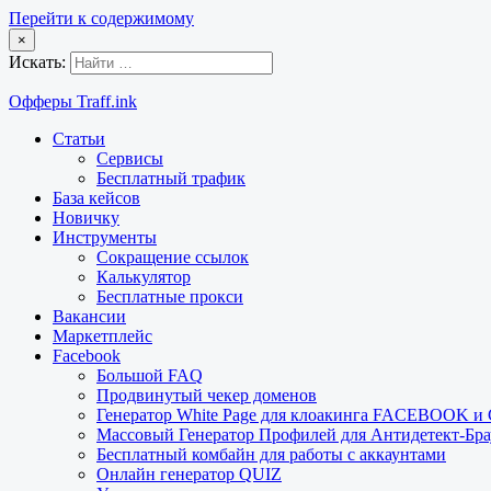
Перейти к содержимому
×
Искать:
Офферы Traff.ink
Статьи
Сервисы
Бесплатный трафик
База кейсов
Новичку
Инструменты
Сокращение ссылок
Калькулятор
Бесплатные прокси
Вакансии
Маркетплейс
Facebook
Большой FAQ
Продвинутый чекер доменов
Генератор White Page для клоакинга FACEBOOK 
Массовый Генератор Профилей для Антидетект-Б
Бесплатный комбайн для работы с аккаунтами
Онлайн генератор QUIZ