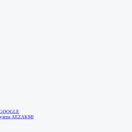
и GOOGLE
раузера AEZAKMI