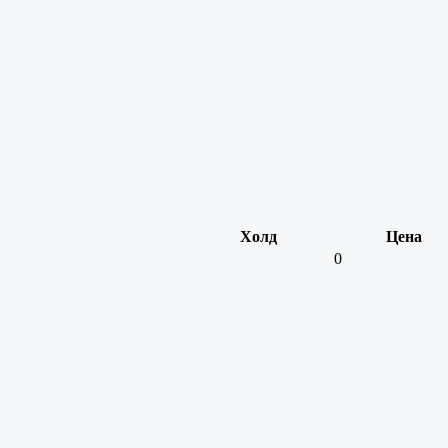
Холд
Цена
0