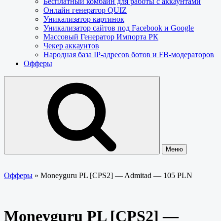
Бесплатный комбайн для работы с аккаунтами
Онлайн генератор QUIZ
Уникализатор картинок
Уникализатор сайтов под Facebook и Google
Массовый Генератор Импорта РК
Чекер аккаунтов
Народная база IP-адресов ботов и FB-модераторов
Офферы
Меню
Офферы
»
Moneyguru PL [CPS2] — Admitad — 105 PLN
Moneyguru PL [CPS2] —