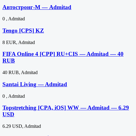
Автостронг-М — Admitad
0 , Admitad
Tengo [CPS] KZ
8 EUR, Admitad
FIFA Online 4 [CPP] RU+CIS — Admitad — 40
RUB
40 RUB, Admitad
Santai Living — Admitad
0 , Admitad
Topstretching [CPA, iOS] WW — Admitad — 6.29
USD
6.29 USD, Admitad