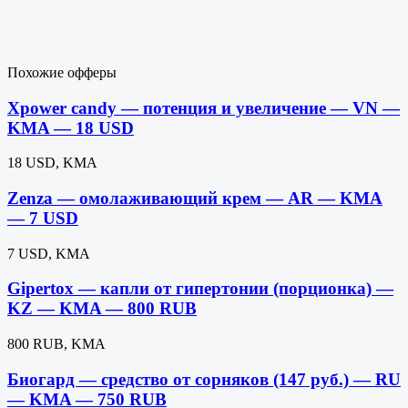
Похожие офферы
Xpower candy — потенция и увеличение — VN —
KMA — 18 USD
18 USD, KMA
Zenza — омолаживающий крем — AR — KMA
— 7 USD
7 USD, KMA
Gipertox — капли от гипертонии (порционка) —
KZ — KMA — 800 RUB
800 RUB, KMA
Биогард — средство от сорняков (147 руб.) — RU
— KMA — 750 RUB