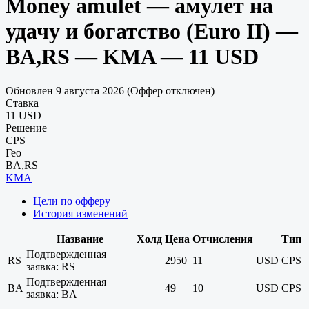
Money amulet — амулет на
удачу и богатство (Euro II) —
BA,RS — KMA — 11 USD
Обновлен 9 августа 2026 (Оффер отключен)
Ставка
11 USD
Решение
CPS
Гео
BA,RS
KMA
Цели по офферу
История изменений
Название
Холд
Цена
Отчисления
Тип
Подтвержденная
RS
2950
11
USD
CPS
заявка: RS
Подтвержденная
BA
49
10
USD
CPS
заявка: BA