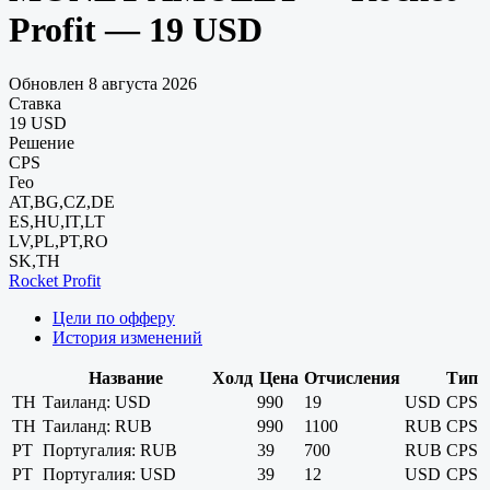
Profit — 19 USD
Обновлен 8 августа 2026
Ставка
19 USD
Решение
CPS
Гео
AT,BG,CZ,DE
ES,HU,IT,LT
LV,PL,PT,RO
SK,TH
Rocket Profit
Цели по офферу
История изменений
Название
Холд
Цена
Отчисления
Тип
TH
Таиланд: USD
990
19
USD
CPS
TH
Таиланд: RUB
990
1100
RUB
CPS
PT
Португалия: RUB
39
700
RUB
CPS
PT
Португалия: USD
39
12
USD
CPS