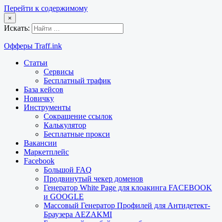
Перейти к содержимому
×
Искать:
Офферы Traff.ink
Статьи
Сервисы
Бесплатный трафик
База кейсов
Новичку
Инструменты
Сокращение ссылок
Калькулятор
Бесплатные прокси
Вакансии
Маркетплейс
Facebook
Большой FAQ
Продвинутый чекер доменов
Генератор White Page для клоакинга FACEBOOK
и GOOGLE
Массовый Генератор Профилей для Антидетект-
Браузера AEZAKMI