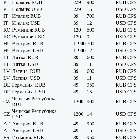
PL
Польша: RUB
229
900
RUB
CPS
PL
Польша: USD
229
15
USD
CPS
IT
Италия: RUB
39
700
RUB
CPS
IT
Италия: USD
39
12
USD
CPS
RO
Румыния: RUB
120
500
RUB
CPS
RO
Румыния: USD
120
9
USD
CPS
HU
Венгрия: RUB
11900
700
RUB
CPS
HU
Венгрия: USD
11900
12
USD
CPS
LT
Литва: RUB
39
600
RUB
CPS
LT
Литва: USD
39
11
USD
CPS
LV
Латвия: RUB
39
600
RUB
CPS
LV
Латвия: USD
39
11
USD
CPS
DE
Германия: RUB
49
950
RUB
CPS
DE
Германия: USD
49
15
USD
CPS
Чешская Республика:
CZ
1200
900
RUB
CPS
RUB
Чешская Республика:
CZ
1200
14
USD
CPS
USD
AT
Австрия: RUB
49
950
RUB
CPS
AT
Австрия: USD
49
15
USD
CPS
ES
Испания: RUB
39
950
RUB
CPS